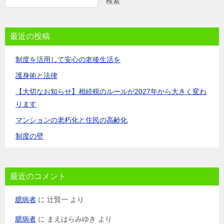
検索
最近の投稿
制度を活用して安心の老後生活を
護身術と法律
【大切なお知らせ】相続税のルールが2027年から大きく変わ
ります
マンションの老朽化と住民の高齢化
制度の壁
最近のコメント
臆病者
に
辻賢一
より
臆病者
に
まえはらみゆき
より