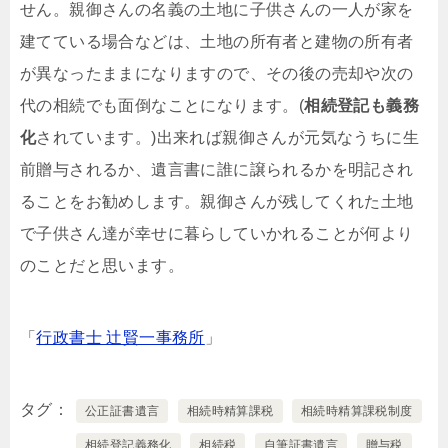
せん。親御さんの名義の土地に子供さんの一人が家を
建てている場合などは、土地の所有者と建物の所有者
が異なったままになりますので、その後の売却や次の
代の相続でも面倒なことになります。(
相続登記も義務
化
されています。)出来れば親御さんが元気なうちに生
前贈与されるか、遺言書に誰に譲られるかを明記され
ることをお勧めします。親御さんが残してくれた土地
で子供さん達が幸せに暮らしていかれることが何より
のことだと思います。
「
行政書士 辻賢一事務所
」
タグ
公正証書遺言
相続時精算課税
相続時精算課税制度
相続登記義務化
相続税
自筆証書遺言
贈与税