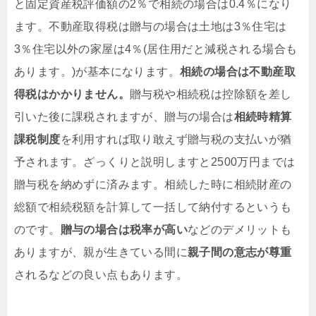
と固定資産税評価額の2％で相続の場合は0.4％になり
ます。不動産取得税は贈与の場合は土地は3％住宅は
3％住宅以外の家屋は4％(居住用だと減税される場合も
あります。)が基本になります。
相続の場合は不動産取
得税はかかりません。
贈与税や相続税は控除額を差し
引いた後に課税されますが、贈与の場合は
相続時精算
課税制度
を利用すれば取り敢えず贈与税の支払いが猶
予されます。ざっくりと説明しますと2500万円までは
贈与税を納めずに済みます。相続した時に相続財産の
総額で相続税額を計算して一括して納付するというも
のです。
贈与の場合は税率が高い
などのデメリットも
ありますが、親が生きている間に
親子間の意志が尊重
されるなどの良い点もあります。