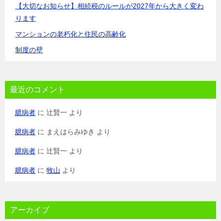
【大切なお知らせ】相続税のルールが2027年から大きく変わ
ります
マンションの老朽化と住民の高齢化
制度の壁
最近のコメント
臆病者
に
辻賢一
より
臆病者
に
まえはらみゆき
より
臆病者
に
辻賢一
より
臆病者
に
牧山
より
アーカイブ