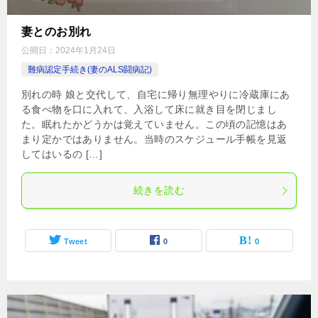
妻とのお別れ
公開日：
2024年1月24日
難病認定手続き(妻のALS闘病記)
別れの時 娘と交代して、自宅に帰り無理やりに冷蔵庫にあ
る食べ物を口に入れて、入浴して床に就き目を閉じまし
た。眠れたかどうかは覚えていません。この頃の記憶はあ
まり定かではありません。当時のスケジュール手帳を見返
してはいるの […]
続きを読む
Tweet
0
0