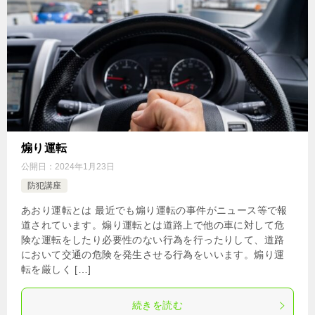
煽り運転
公開日：
2024年1月23日
防犯講座
あおり運転とは 最近でも煽り運転の事件がニュース等で報
道されています。煽り運転とは道路上で他の車に対して危
険な運転をしたり必要性のない行為を行ったりして、道路
において交通の危険を発生させる行為をいいます。煽り運
転を厳しく […]
続きを読む