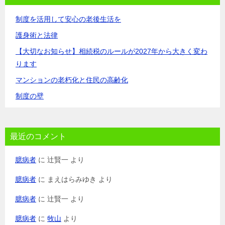
制度を活用して安心の老後生活を
護身術と法律
【大切なお知らせ】相続税のルールが2027年から大きく変わ
ります
マンションの老朽化と住民の高齢化
制度の壁
最近のコメント
臆病者
に
辻賢一
より
臆病者
に
まえはらみゆき
より
臆病者
に
辻賢一
より
臆病者
に
牧山
より