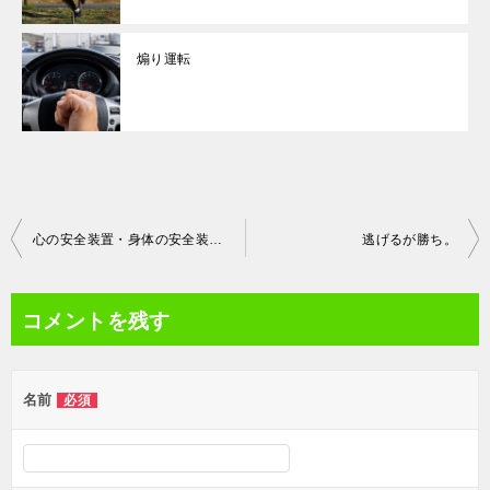
煽り運転
投
心の安全装置・身体の安全装置。
逃げるが勝ち。
稿
ナ
コメントを残す
ビ
ゲ
名前
必須
ー
シ
ョ