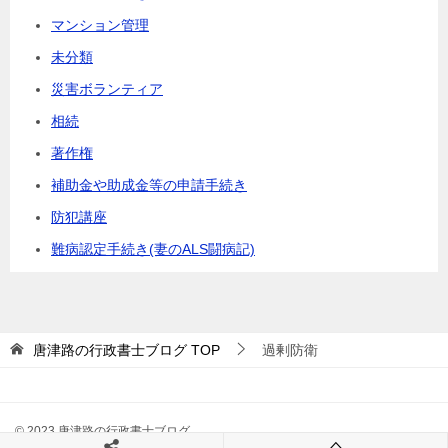
マンション管理
未分類
災害ボランティア
相続
著作権
補助金や助成金等の申請手続き
防犯講座
難病認定手続き(妻のALS闘病記)
唐津路の行政書士ブログ
TOP
過剰防衛
© 2023 唐津路の行政書士ブログ