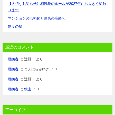
【大切なお知らせ】相続税のルールが2027年から大きく変わ
ります
マンションの老朽化と住民の高齢化
制度の壁
最近のコメント
臆病者
に
辻賢一
より
臆病者
に
まえはらみゆき
より
臆病者
に
辻賢一
より
臆病者
に
牧山
より
アーカイブ