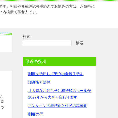
です。相続や各種許認可手続きでお悩みの方は、お気軽に
Tube内検索で孤老人です。
検索
検索
最近の投稿
制度を活用して安心の老後生活を
護身術と法律
【大切なお知らせ】相続税のルールが
で、
2027年から大きく変わります
用部
マンションの老朽化と住民の高齢化
掃や
制度の壁