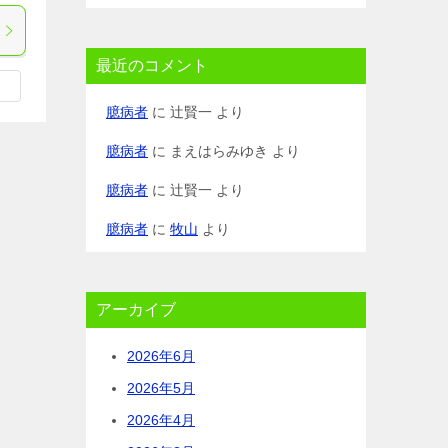
最近のコメント
臆病者
に
辻賢一
より
臆病者
に
まえはらみゆき
より
臆病者
に
辻賢一
より
臆病者
に
牧山
より
アーカイブ
2026年6月
2026年5月
2026年4月