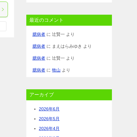
最近のコメント
臆病者
に
辻賢一
より
臆病者
に
まえはらみゆき
より
臆病者
に
辻賢一
より
臆病者
に
牧山
より
アーカイブ
2026年6月
2026年5月
2026年4月