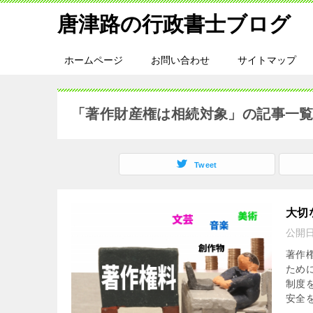
唐津路の行政書士ブログ
ホームページ
お問い合わせ
サイトマップ
「著作財産権は相続対象」の記事一
Tweet
大切
公開
著作
ため
制度
安全を