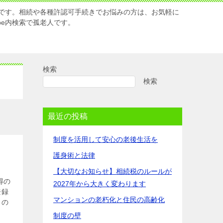
です。相続や各種許認可手続きでお悩みの方は、お気軽に
Tube内検索で孤老人です。
検索
検索
最近の投稿
制度を活用して安心の老後生活を
護身術と法律
【大切なお知らせ】相続税のルールが
得の
2027年から大きく変わります
登録
マンションの老朽化と住民の高齢化
引の
制度の壁