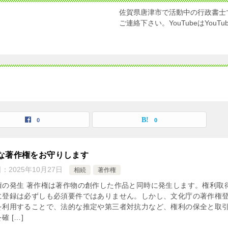
佐賀県唐津市で活動中の行政書士
ご連絡下さい。YouTubeはYou
覧
0
0
な著作権をお守りします
日：
2025年10月27日
相続
著作権
権の発生 著作権は著作物の創作した作品と同時に発生します。権利取
に登録は必ずしも必須要件ではありません。しかし、文化庁の著作権
を利用することで、法的な推定や第三者対抗力など、権利の保全と取
確 […]