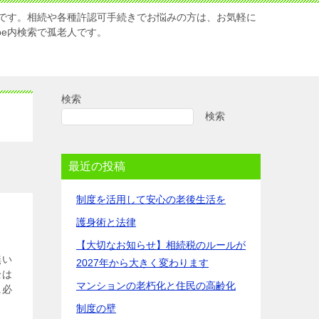
です。相続や各種許認可手続きでお悩みの方は、お気軽に
Tube内検索で孤老人です。
検索
検索
最近の投稿
制度を活用して安心の老後生活を
護身術と法律
【大切なお知らせ】相続税のルールが
無い
2027年から大きく変わります
全は
マンションの老朽化と住民の高齢化
に必
制度の壁